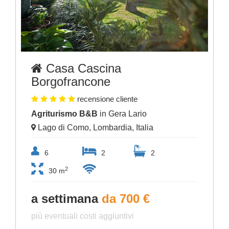
Casa Cascina
Borgofrancone
recensione cliente
Agriturismo B&B
in Gera Lario
Lago di Como, Lombardia, Italia
6
2
2
2
30 m
a settimana
da 700 €
più eventuali costi aggiuntivi