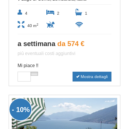
4
2
1
2
40 m
a settimana
da 574 €
più eventuali costi aggiuntivi
Mi piace !!
Mostra dettagli
- 10%