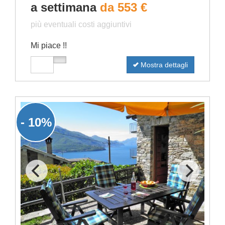
a settimana
da 553 €
più eventuali costi aggiuntivi
Mi piace !!
Mostra dettagli
- 10%