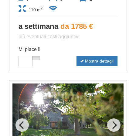
2
110 m
a settimana
da 1785 €
più eventuali costi aggiuntivi
Mi piace !!
Mostra dettagli