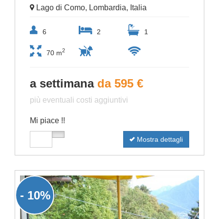
Lago di Como, Lombardia, Italia
6
2
1
2
70 m
a settimana
da 595 €
più eventuali costi aggiuntivi
Mi piace !!
Mostra dettagli
- 10%