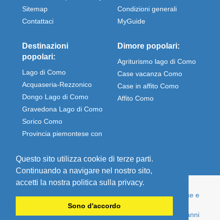
Sitemap
Condizioni generali
Contattaci
MyGuide
Destinazioni
Dimore popolari:
popolari:
Agriturismo lago di Como
Lago di Como
Case vacanza Como
Acquaseria-Rezzonico
Case in affito Como
Dongo Lago di Como
Affito Como
Gravedona Lago di Como
Sorico Como
Provincia piemontese con
Stresa e Omegna
Questo sito utilizza cookie di terze parti.
Continuando a navigare nel nostro sito,
accetti la nostra politica sulla privacy.
© Comolake Homes - La tua casa per le vacanze. Case e
appartamenti per vacanze direttamente affittati dal
Sono d'accordo
proprietario - economici e ben mantenuti, da oltre 15 anni