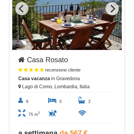
Casa Rosato
recensione cliente
Casa vacanza
in Gravedona
Lago di Como, Lombardia, Italia
8
3
2
2
75 m
a settimana
da 567 €