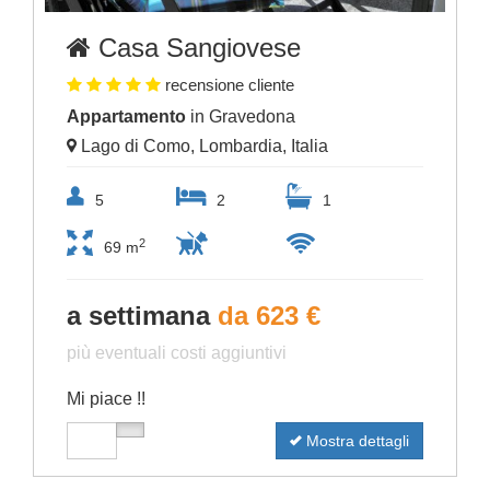
Casa Sangiovese
recensione cliente
Appartamento
in Gravedona
Lago di Como, Lombardia, Italia
5
2
1
2
69 m
a settimana
da 623 €
più eventuali costi aggiuntivi
Mi piace !!
Mostra dettagli