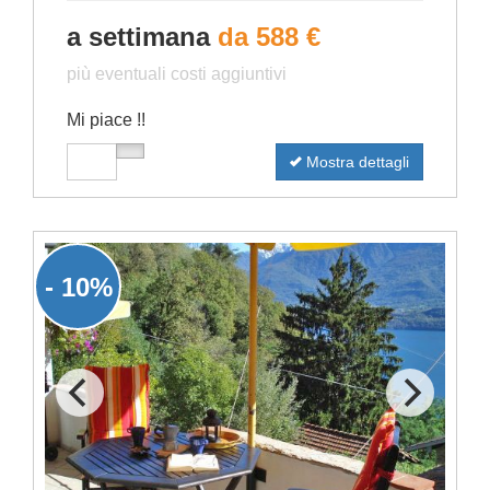
a settimana
da 588 €
più eventuali costi aggiuntivi
Mi piace !!
Mostra dettagli
- 10%