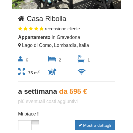
Casa Ribolla
recensione cliente
Appartamento
in Gravedona
Lago di Como, Lombardia, Italia
6
2
1
2
75 m
a settimana
da 595 €
più eventuali costi aggiuntivi
Mi piace !!
Mostra dettagli