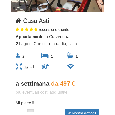
Casa Asti
recensione cliente
Appartamento
in Gravedona
Lago di Como, Lombardia, Italia
2
1
1
2
25 m
a settimana
da 497 €
più eventuali costi aggiuntivi
Mi piace !!
Mostra dettagli