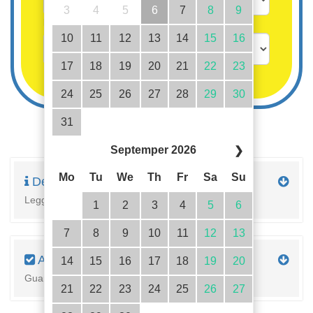
3
4
5
6
7
8
9
Bambini fino a 3 anni gratis
10
11
12
13
14
15
16
17
18
19
20
21
22
23
24
25
26
27
28
29
30
31
Septemper 2026
❯
Mo
Tu
We
Th
Fr
Sa
Su
Descrizione
Leggi la descrizione completa della proprietà qui
1
2
3
4
5
6
7
8
9
10
11
12
13
Attrezzature
14
15
16
17
18
19
20
Guarda i dettagli dell'alloggiamento
21
22
23
24
25
26
27