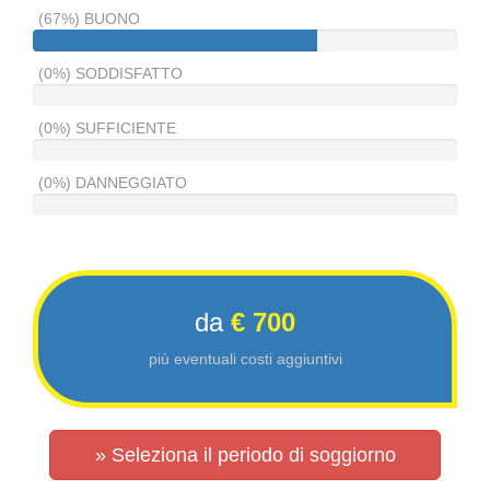
(67%) BUONO
(0%) SODDISFATTO
(0%) SUFFICIENTE
(0%) DANNEGGIATO
da
€ 700
più eventuali costi aggiuntivi
» Seleziona il periodo di soggiorno