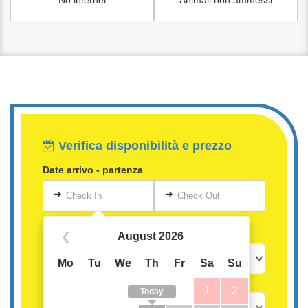
No internet
Animali non ammessi
Verifica disponibilità e prezzo
Date arrivo - partenza
➜
➜
Check In
Check Out
Persone
August 2026
❮
Mo
Tu
We
Th
Fr
Sa
Su
Bambini oltre i 3 anni
1
2
Today