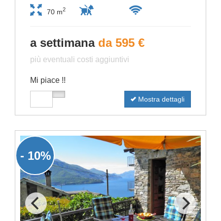
2
70 m
a settimana
da 595 €
più eventuali costi aggiuntivi
Mi piace !!
Mostra dettagli
- 10%