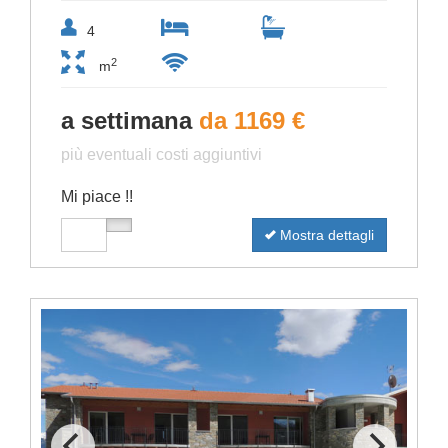
4
2
m
a settimana
da 1169 €
più eventuali costi aggiuntivi
Mi piace !!
Mostra dettagli