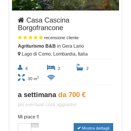
Casa Cascina
Borgofrancone
recensione cliente
Agriturismo B&B
in Gera Lario
Lago di Como, Lombardia, Italia
6
2
2
2
30 m
a settimana
da 700 €
più eventuali costi aggiuntivi
Mi piace !!
Mostra dettagli