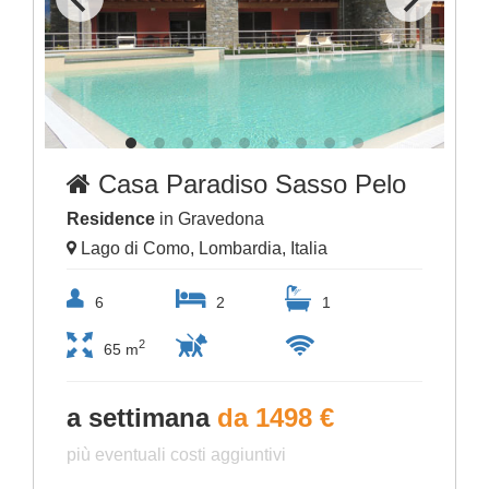
Casa Paradiso Sasso Pelo
Residence
in Gravedona
Lago di Como, Lombardia, Italia
6
2
1
2
65 m
a settimana
da 1498 €
più eventuali costi aggiuntivi