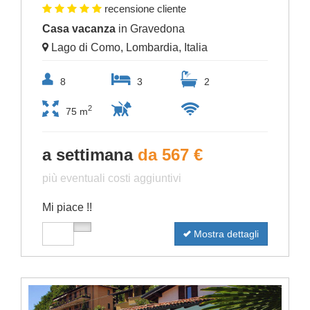
recensione cliente
Casa vacanza
in Gravedona
Lago di Como, Lombardia, Italia
8
3
2
2
75 m
a settimana
da 567 €
più eventuali costi aggiuntivi
Mi piace !!
Mostra dettagli