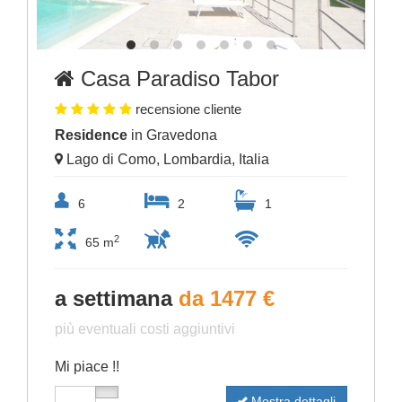
Casa Paradiso Tabor
recensione cliente
Residence
in Gravedona
Lago di Como, Lombardia, Italia
6
2
1
2
65 m
a settimana
da 1477 €
più eventuali costi aggiuntivi
Mi piace !!
Mostra dettagli