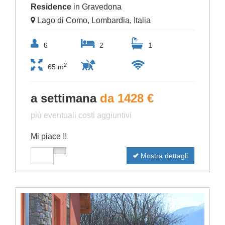
Residence
in Gravedona
Lago di Como, Lombardia, Italia
6
2
1
2
65 m
a settimana
da 1428 €
più eventuali costi aggiuntivi
Mi piace !!
Mostra dettagli