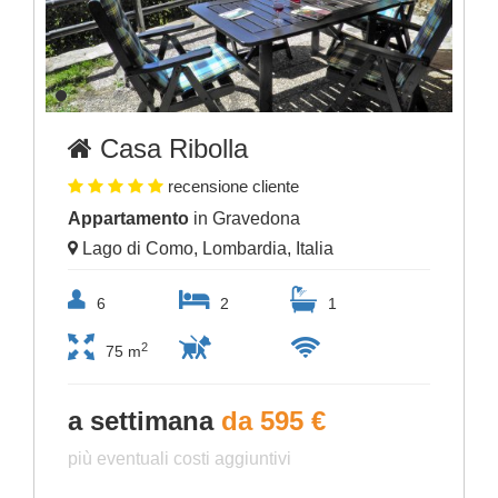
Casa Ribolla
recensione cliente
Appartamento
in Gravedona
Lago di Como, Lombardia, Italia
6
2
1
2
75 m
a settimana
da 595 €
più eventuali costi aggiuntivi