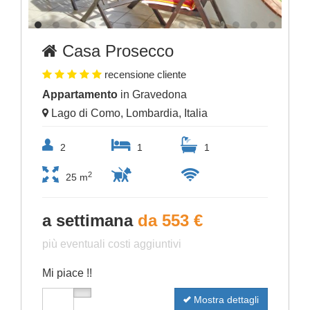
Casa Prosecco
recensione cliente
Appartamento
in Gravedona
Lago di Como, Lombardia, Italia
2
1
1
2
25 m
a settimana
da 553 €
più eventuali costi aggiuntivi
Mi piace !!
Mostra dettagli