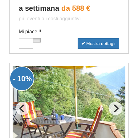
a settimana
da 588 €
più eventuali costi aggiuntivi
Mi piace !!
Mostra dettagli
- 10%