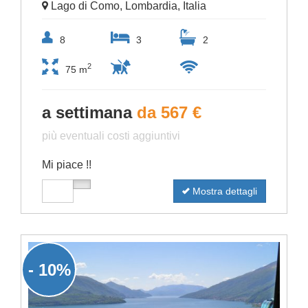
Lago di Como, Lombardia, Italia
8
3
2
2
75 m
a settimana
da 567 €
più eventuali costi aggiuntivi
Mi piace !!
Mostra dettagli
- 10%