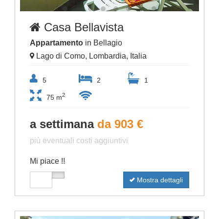
Casa Bellavista
Appartamento
in Bellagio
Lago di Como, Lombardia, Italia
5
2
1
2
75 m
a settimana
da 903 €
più eventuali costi aggiuntivi
Mi piace !!
Mostra dettagli