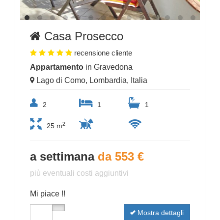
Casa Prosecco
recensione cliente
Appartamento
in Gravedona
Lago di Como, Lombardia, Italia
2
1
1
2
25 m
a settimana
da 553 €
più eventuali costi aggiuntivi
Mi piace !!
Mostra dettagli