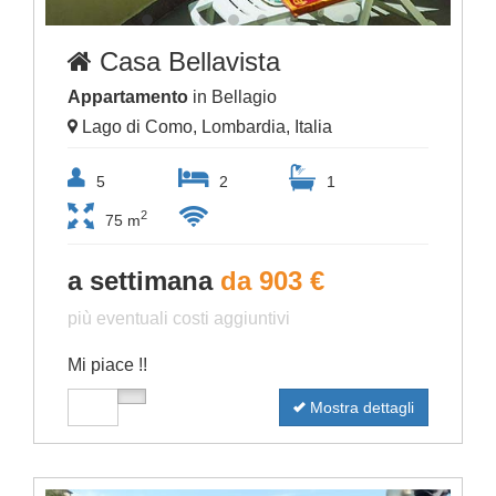
Casa Bellavista
Appartamento
in Bellagio
Lago di Como, Lombardia, Italia
5
2
1
2
75 m
a settimana
da 903 €
più eventuali costi aggiuntivi
Mi piace !!
Mostra dettagli