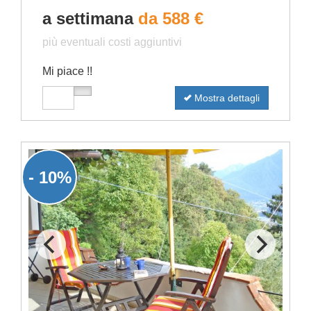
a settimana
da 588 €
più eventuali costi aggiuntivi
Mi piace !!
Mostra dettagli
- 10%