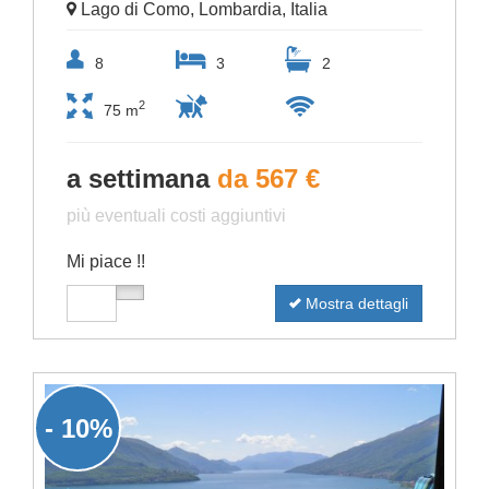
Lago di Como, Lombardia, Italia
8
3
2
2
75 m
a settimana
da 567 €
più eventuali costi aggiuntivi
Mi piace !!
Mostra dettagli
- 10%