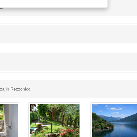
io
nza in Rezzonico