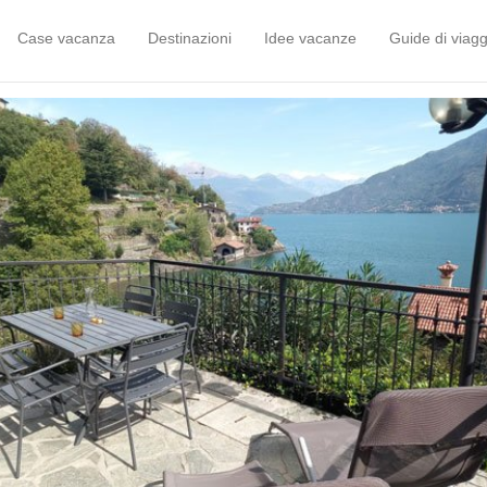
Case vacanza
Destinazioni
Idee vacanze
Guide di viagg