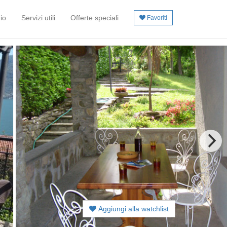
io
Servizi utili
Offerte speciali
Favoriti
Aggiungi alla watchlist