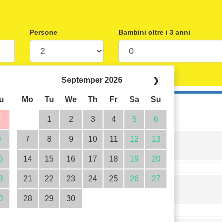
Persone
Bambini oltre i 3 anni
Septemper 2026
❯
u
Mo
Tu
We
Th
Fr
Sa
Su
2
1
2
3
4
5
6
9
7
8
9
10
11
12
13
a proprietà qui
6
14
15
16
17
18
19
20
3
21
22
23
24
25
26
27
nto
0
28
29
30