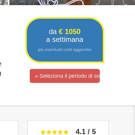
da
€ 1050
a settimana
più eventuali costi aggiuntivi
e
a
» Seleziona il periodo di soggiorno
4.1 / 5