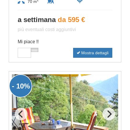
2
70 m
a settimana
da 595 €
più eventuali costi aggiuntivi
Mi piace !!
Mostra dettagli
- 10%