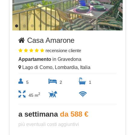
Casa Amarone
recensione cliente
Appartamento
in Gravedona
Lago di Como, Lombardia, Italia
5
2
1
2
45 m
a settimana
da 588 €
più eventuali costi aggiuntivi