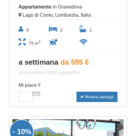
Appartamento
in Gravedona
Lago di Como, Lombardia, Italia
6
2
1
2
75 m
a settimana
da 595 €
più eventuali costi aggiuntivi
Mi piace !!
Mostra dettagli
- 10%