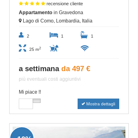
recensione cliente
Appartamento
in Gravedona
Lago di Como, Lombardia, Italia
2
1
1
2
25 m
a settimana
da 497 €
più eventuali costi aggiuntivi
Mi piace !!
Mostra dettagli