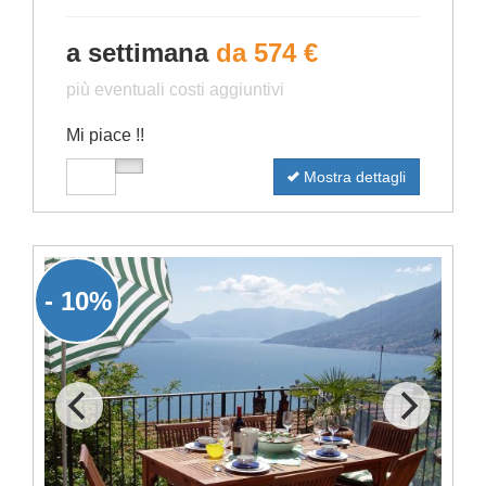
a settimana
da 574 €
più eventuali costi aggiuntivi
Mi piace !!
Mostra dettagli
- 10%