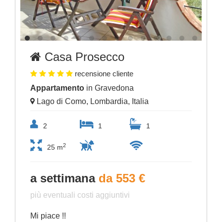
Casa Prosecco
recensione cliente
Appartamento
in Gravedona
Lago di Como, Lombardia, Italia
2
1
1
2
25 m
a settimana
da 553 €
più eventuali costi aggiuntivi
Mi piace !!