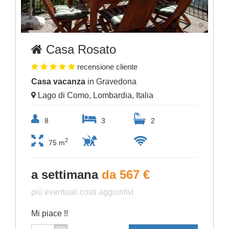
Casa Rosato
recensione cliente
Casa vacanza
in Gravedona
Lago di Como, Lombardia, Italia
8
3
2
2
75 m
a settimana
da 567 €
più eventuali costi aggiuntivi
Mi piace !!