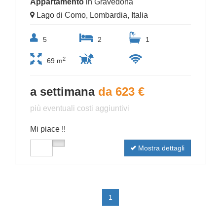
Appartamento
in Gravedona
Lago di Como, Lombardia, Italia
5
2
1
2
69 m
a settimana
da 623 €
più eventuali costi aggiuntivi
Mi piace !!
Mostra dettagli
1