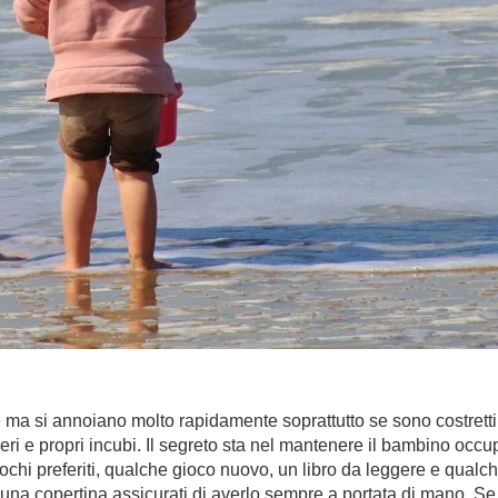
a si annoiano molto rapidamente soprattutto se sono costretti a
i e propri incubi. Il segreto sta nel mantenere il bambino occupat
giochi preferiti, qualche gioco nuovo, un libro da leggere e qualc
na copertina assicurati di averlo sempre a portata di mano. Se v