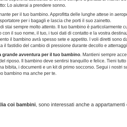
letto: Lo aiuterai a prendere sonno.
nte per il tuo bambino. Approfitta delle lunghe attese in aeropor
sportatore per i bagagli e lascia che porti il suo zainetto.
indi stai sempre molto attento. Il tuo bambino è particolarmente 
o con il suo nome, il tuo, i tuoi dati di contatto e la vostra dest
to il bambino avrà spesso sete e appetito. I voli diretti sono 
a il fastidio del cambio di pressione durante decollo e atterraggi
na grande avventura per il tuo bambino
. Mantieni sempre acces
e del riposo. Il bambino deve sentirsi tranquillo e felice. Tieni tut
na bibita, i documenti e un kit di primo soccorso. Segui i nostri 
tuo bambino ma anche per te.
alia coi bambini
, sono interessati anche a appartamenti 