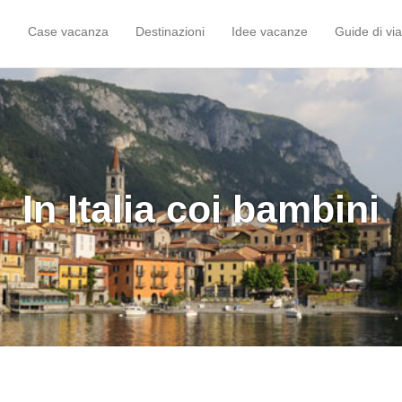
Case vacanza
Destinazioni
Idee vacanze
Guide di vi
In Italia coi bambini