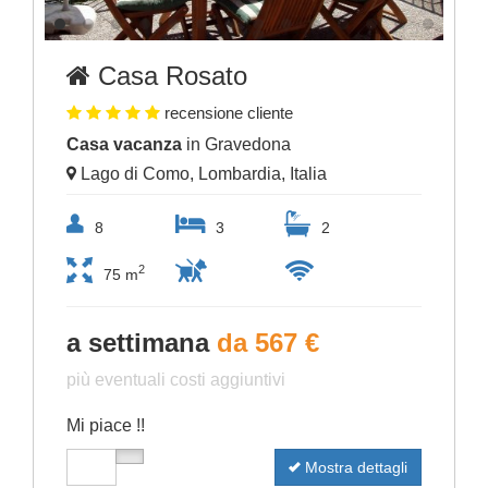
Casa Rosato
recensione cliente
Casa vacanza
in Gravedona
Lago di Como, Lombardia, Italia
8
3
2
2
75 m
a settimana
da 567 €
più eventuali costi aggiuntivi
Mi piace !!
Mostra dettagli