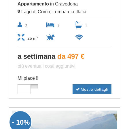
Appartamento
in Gravedona
Lago di Como, Lombardia, Italia
2
1
1
2
25 m
a settimana
da 497 €
più eventuali costi aggiuntivi
Mi piace !!
Mostra dettagli
- 10%