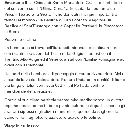
Emanuele II
, la Chiesa di Santa Maria delle Grazie e il refettorio
del convento con l''”Ultima Cena” affrescata da Leonardo da
Vinci, il
Teatro alla Scala
– uno dei teatri lirici più importanti e
famosi al mondo -, la Basilica di San Lorenzo Maggiore, la
Basilica di Sant'Eustorgio con la Cappella Portinari, la Pinacoteca
di Brera.
Posizione e clima:
La Lombardia si trova nell'Italia settentrionale e confina a nord
con i cantoni svizzeri del Ticino e dei Grigioni, ad est con il
Trentino Alto-Adige ed il Veneto, a sud con l'Emilia-Romagna e ad
ovest con il Piemonte.
Nel nord della Lombardia il paesaggio è caratterizzato dalle Alpi e
a sud dalla vasta distesa della Pianura Padana. In qualità di fiume
più lungo d'Italia, con i suoi 652 km, il Po fa da confine
meridionale della regione.
Grazie al suo clima particolarmente mite-mediterraneo, in questa
regione crescono molto bene piante subtropicali quali i limoni e gli
aranci, i cipressi e gli olivi, i mandorli, le querce da sughero, le
camelie, le magnolie, le azalee, le acacie e le palme.
Viaggio culinario: