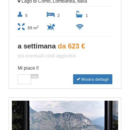
Lago di Como, Lombardia, Italia
5
2
1
2
69 m
a settimana
da 623 €
più eventuali costi aggiuntivi
Mi piace !!
Mostra dettagli