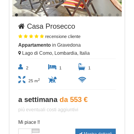
Casa Prosecco
recensione cliente
Appartamento
in Gravedona
Lago di Como, Lombardia, Italia
2
1
1
2
25 m
a settimana
da 553 €
più eventuali costi aggiuntivi
Mi piace !!
Mostra dettagli