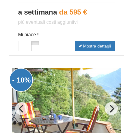
a settimana
da 595 €
più eventuali costi aggiuntivi
Mi piace !!
Mostra dettagli
- 10%