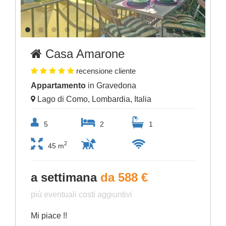
Casa Amarone
recensione cliente
Appartamento
in Gravedona
Lago di Como, Lombardia, Italia
5
2
1
2
45 m
a settimana
da 588 €
più eventuali costi aggiuntivi
Mi piace !!