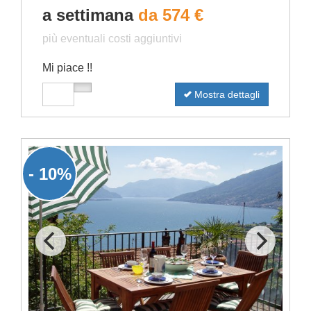
a settimana
da 574 €
più eventuali costi aggiuntivi
Mi piace !!
Mostra dettagli
- 10%