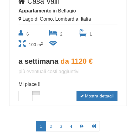
Casa Valli
Appartamento
in Bellagio
Lago di Como, Lombardia, Italia
6
2
1
2
100 m
a settimana
da 1120 €
più eventuali costi aggiuntivi
Mi piace !!
Mostra dettagli
1
2
3
4