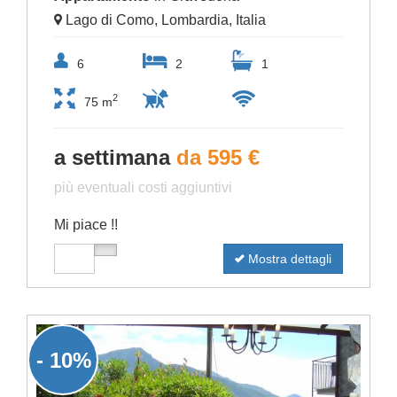
Lago di Como, Lombardia, Italia
6
2
1
2
75 m
a settimana
da 595 €
più eventuali costi aggiuntivi
Mi piace !!
Mostra dettagli
- 10%