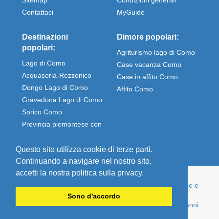
Contattaci
MyGuide
Destinazioni
Dimore popolari:
popolari:
Agriturismo lago di Como
Lago di Como
Case vacanza Como
Acquaseria-Rezzonico
Case in affito Como
Dongo Lago di Como
Affito Como
Gravedona Lago di Como
Sorico Como
Provincia piemontese con
Stresa e Omegna
Questo sito utilizza cookie di terze parti.
Continuando a navigare nel nostro sito,
accetti la nostra politica sulla privacy.
© Comolake Homes - La tua casa per le vacanze. Case e
appartamenti per vacanze direttamente affittati dal
Sono d'accordo
proprietario - economici e ben mantenuti, da oltre 15 anni
esperto nella casa vacanze sul lago di Como