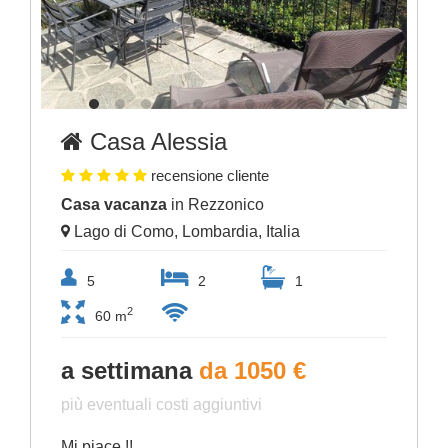
Casa Alessia
recensione cliente
Casa vacanza
in Rezzonico
Lago di Como, Lombardia, Italia
5
2
1
2
60 m
a settimana
da 1050 €
più eventuali costi aggiuntivi
Mi piace !!