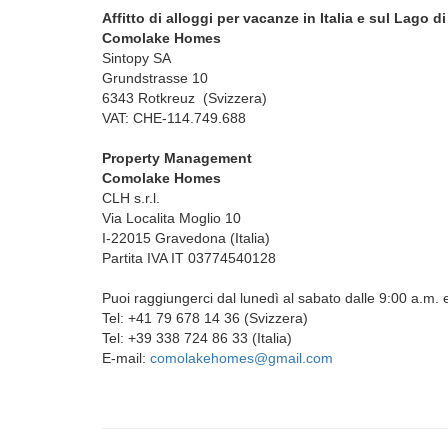
Affitto di alloggi per vacanze in Italia e sul Lago 
Comolake Homes
Sintopy SA
Grundstrasse 10
6343 Rotkreuz (Svizzera)
VAT: CHE-114.749.688
Property Management
Comolake Homes
CLH s.r.l.
Via Localita Moglio 10
I-22015 Gravedona (Italia)
Partita IVA IT 03774540128
Puoi raggiungerci dal lunedì al sabato dalle 9:00 a.m. 
Tel: +41 79 678 14 36 (Svizzera)
Tel: +39 338 724 86 33 (Italia)
E-mail:
comolakehomes@gmail.com