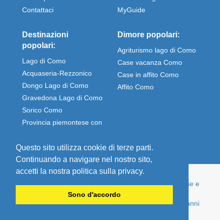
Contattaci
MyGuide
Destinazioni
Dimore popolari:
popolari:
Agriturismo lago di Como
Lago di Como
Case vacanza Como
Acquaseria-Rezzonico
Case in affito Como
Dongo Lago di Como
Affito Como
Gravedona Lago di Como
Sorico Como
Provincia piemontese con
Stresa e Omegna
Questo sito utilizza cookie di terze parti.
Continuando a navigare nel nostro sito,
accetti la nostra politica sulla privacy.
© Comolake Homes - La tua casa per le vacanze. Case e
appartamenti per vacanze direttamente affittati dal
Sono d'accordo
proprietario - economici e ben mantenuti, da oltre 15 anni
esperto nella casa vacanze sul lago di Como