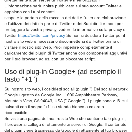
direttamente a un server di Twitter e memorizzato lì.
L'informazione sarà inoltre pubblicato sul suo account Twitter e
appaiono con i tuoi contatti.
scopo e la portata della raccolta dei dati e l'ulteriore elaborazione
e l'utilizzo dei dati da parte di Twitter e dei Suoi diritti e modi per
proteggere la vostra privacy, vedere le informative sulla privacy di
Twitter
https://twitter.com/privacy
Se non si desidera Twitter per il
nostro sito web è necessario disconnettersi da Twitter prima di
visitare il nostro sito Web. Puoi impedire completamente il
caricamento dei plugin di Twitter anche con componenti aggiuntivi
per il tuo browser, ad es. con un bloccante script.
Uso di plug-in Google+ (ad esempio il
tasto "+1")
Sul nostro sito web, i cosiddetti sociali (plugin ") Del social network
Google+ gestito da Google Inc., 1600 Amphitheatre Parkway,
Mountain View, CA 94043, USA (" Google "). I plugin sono z. B. sui
pulsanti con il segno "+1" su sfondo bianco o colorato
riconoscibile.
Se visiti una pagina del nostro sito Web che contiene tale plug-in,
il browser si collega direttamente ai server di Google. Il contenuto
del plugin viene trasmesso da Google direttamente al tuo browser