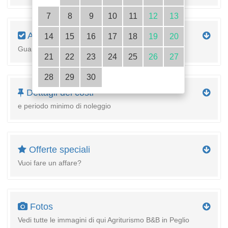
7
8
9
10
11
12
13
Attrezzature
14
15
16
17
18
19
20
Guarda i dettagli dell'alloggiamento
21
22
23
24
25
26
27
28
29
30
Dettagli dei costi
e periodo minimo di noleggio
Offerte speciali
Vuoi fare un affare?
Fotos
Vedi tutte le immagini di qui Agriturismo B&B in Peglio