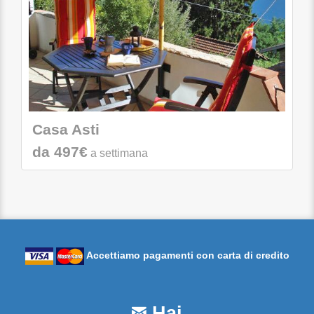
Casa Asti
da 497€
a settimana
Accettiamo pagamenti con carta di credito
Hai