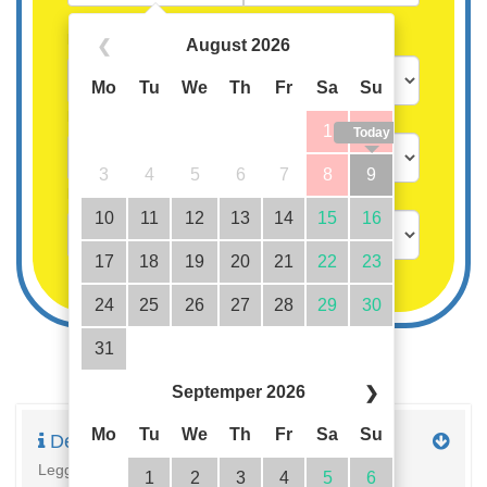
Persone
August 2026
❮
Mo
Tu
We
Th
Fr
Sa
Su
Bambini oltre i 3 anni
1
2
Today
3
4
5
6
7
8
9
Bambini fino a 3 anni gratis
10
11
12
13
14
15
16
17
18
19
20
21
22
23
24
25
26
27
28
29
30
31
Septemper 2026
❯
Mo
Tu
We
Th
Fr
Sa
Su
Descrizione
Leggi la descrizione completa della proprietà qui
1
2
3
4
5
6