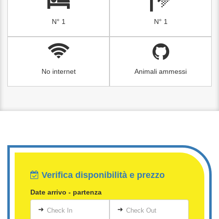
N° 1
N° 1
No internet
Animali ammessi
Verifica disponibilità e prezzo
Date arrivo - partenza
➜
➜
Check In
Check Out