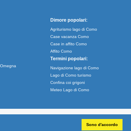
Dimore popolari:
Agriturismo lago di Como
Case vacanza Como
Case in affito Como
Affito Como
Termini popolari:
e Omegna
Navigazione lago di Como
Lago di Como turismo
Confina coi grigoni
Meteo Lago di Como
 ben mantenuti, da oltre 15 anni esperto nella casa vacanze sul
Sono d'accordo