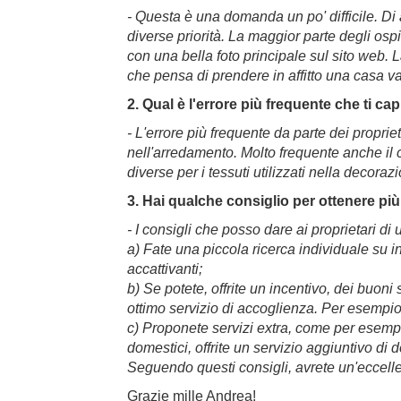
- Questa è una domanda un po' difficile. Di 
diverse priorità. La maggior parte degli osp
con una bella foto principale sul sito web. L
che pensa di prendere in affitto una casa v
2. Qual è l'errore più frequente che ti c
- L'errore più frequente da parte dei propriet
nell'arredamento. Molto frequente anche il 
diverse per i tessuti utilizzati nella decoraz
3. Hai qualche consiglio per ottenere pi
- I consigli che posso dare ai proprietari d
a) Fate una piccola ricerca individuale su i
accattivanti;
b) Se potete, offrite un incentivo, dei buoni
ottimo servizio di accoglienza. Per esempio,
c) Proponete servizi extra, come per esempi
domestici, offrite un servizio aggiuntivo di d
Seguendo questi consigli, avrete un'eccellent
Grazie mille Andrea!