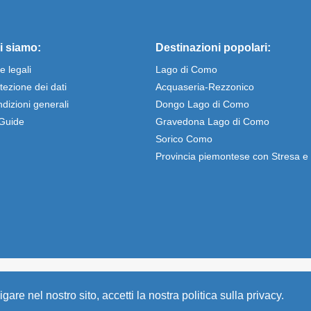
i siamo:
Destinazioni popolari:
e legali
Lago di Como
tezione dei dati
Acquaseria-Rezzonico
dizioni generali
Dongo Lago di Como
Guide
Gravedona Lago di Como
Sorico Como
Provincia piemontese con Stresa 
enti per vacanze direttamente affittati dal proprietario - economici e
gare nel nostro sito, accetti la nostra politica sulla privacy.
lago di Como