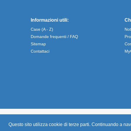
Informazioni utili:
Ch
Case (A - Z)
Not
Domande frequenti / FAQ
Pro
Sitemap
Con
Contattaci
My
© Comolake Homes - La tua casa per le vacanze. Case e appartam
Questo sito utilizza cookie di terze parti. Continuando a navi