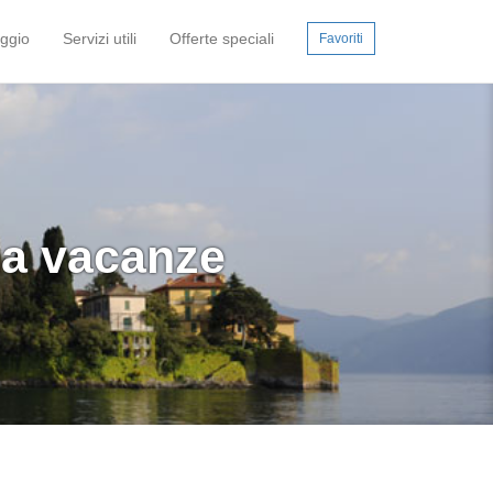
aggio
Servizi utili
Offerte speciali
Favoriti
sa vacanze