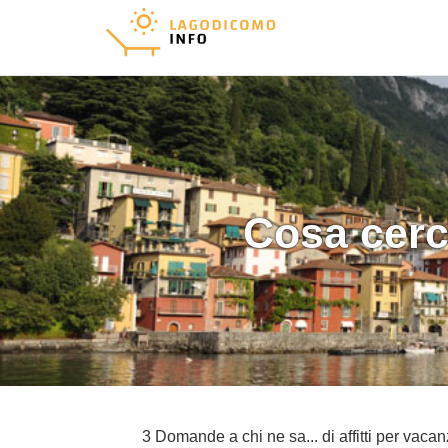
Cosa cerc
3 Domande a chi ne sa... di affitti per vac