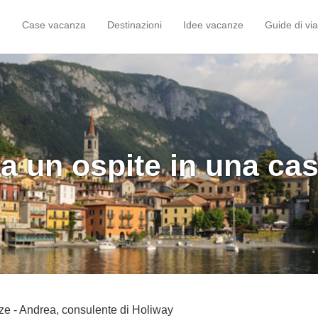
Case vacanza
Destinazioni
Idee vacanze
Guide di vi
a un ospite in una ca
anze - Andrea, consulente di Holiway