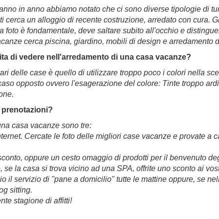
anno in anno abbiamo notato che ci sono diverse tipologie di turi
iti cerca un alloggio di recente costruzione, arredato con cura. G
a foto è fondamentale, deve saltare subito all'occhio e distingue
acanze cerca piscina, giardino, mobili di design e arredamento 
apita di vedere nell'arredamento di una casa vacanze?
ari delle case è quello di utilizzare troppo poco i colori nella scel
caso opposto ovvero l'esagerazione del colore: Tinte troppo ard
ione.
ù prenotazioni?
i una casa vacanze sono tre:
nternet. Cercate le foto delle migliori case vacanze e provate a c
 sconto, oppure un cesto omaggio di prodotti per il benvenuto degl
 se la casa si trova vicino ad una SPA, offrite uno sconto ai vost
o il servizio di "pane a domicilio" tutte le mattine oppure, se 
og sitting.
e stagione di affitti!