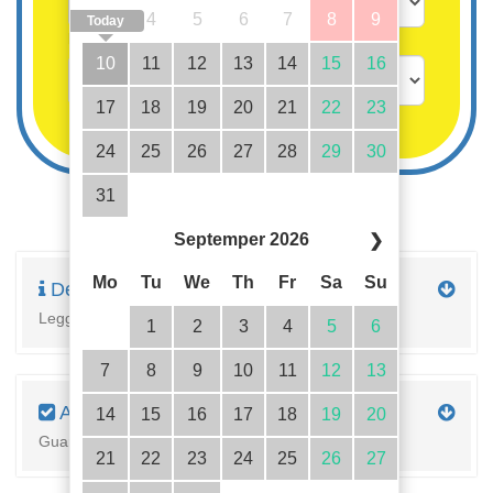
3
4
5
6
7
8
9
Today
Bambini fino a 3 anni gratis
10
11
12
13
14
15
16
17
18
19
20
21
22
23
24
25
26
27
28
29
30
31
Septemper 2026
❯
Mo
Tu
We
Th
Fr
Sa
Su
Descrizione
Leggi la descrizione completa della proprietà qui
1
2
3
4
5
6
7
8
9
10
11
12
13
Attrezzature
14
15
16
17
18
19
20
Guarda i dettagli dell'alloggiamento
21
22
23
24
25
26
27