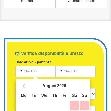
No internet
Animali ammessi
Verifica disponibilità e prezzo
Date arrivo - partenza
➜
➜
Check In
Check Out
Persone
August 2026
❮
Mo
Tu
We
Th
Fr
Sa
Su
Bambini oltre i 3 anni
1
2