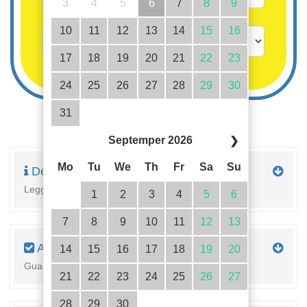
3
4
5
6
7
8
9
Bambini fino a 3 anni gratis
10
11
12
13
14
15
16
17
18
19
20
21
22
23
24
25
26
27
28
29
30
31
Septemper 2026
❯
Mo
Tu
We
Th
Fr
Sa
Su
Descrizione
Leggi la descrizione completa della proprietà qui
1
2
3
4
5
6
7
8
9
10
11
12
13
Attrezzature
14
15
16
17
18
19
20
Guarda i dettagli dell'alloggiamento
21
22
23
24
25
26
27
28
29
30