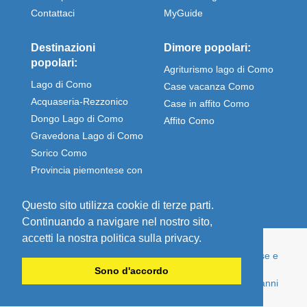
Contattaci
MyGuide
Destinazioni
Dimore popolari:
popolari:
Agriturismo lago di Como
Lago di Como
Case vacanza Como
Acquaseria-Rezzonico
Case in affito Como
Dongo Lago di Como
Affito Como
Gravedona Lago di Como
Sorico Como
Provincia piemontese con
Stresa e Omegna
Questo sito utilizza cookie di terze parti.
Continuando a navigare nel nostro sito,
accetti la nostra politica sulla privacy.
© Comolake Homes - La tua casa per le vacanze. Case e
appartamenti per vacanze direttamente affittati dal
Sono d'accordo
proprietario - economici e ben mantenuti, da oltre 15 anni
esperto nella casa vacanze sul lago di Como