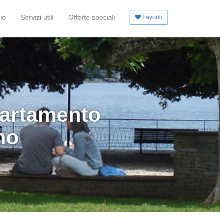
io
Servizi utili
Offerte speciali
Favoriti
partamento
mo