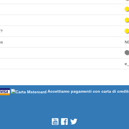
n?
es
N
e_
Accettiamo pagamenti con carta di credit