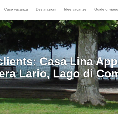
Case vacanza
Destinazioni
Idee vacanze
Guide di viagg
clients: Casa Lina Ap
era Lario, Lago di Co