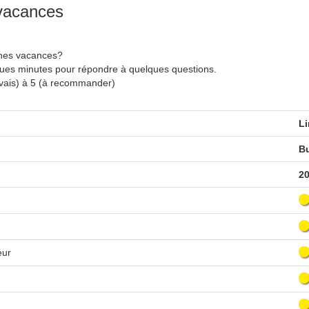
 vacances
nnes vacances?
ques minutes pour répondre à quelques questions.
uvais) à 5 (à recommander)
Li
Bu
20
eur