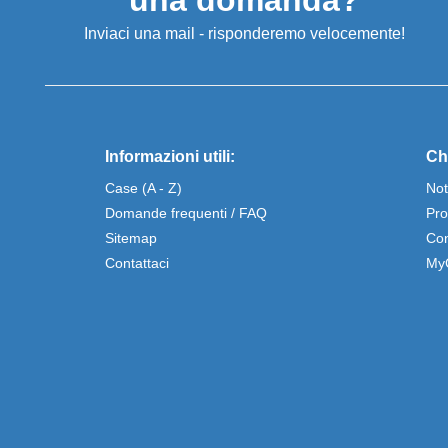
una domanda?
Inviaci una mail - risponderemo velocemente!
Informazioni utili:
Ch
Case (A - Z)
Not
Domande frequenti / FAQ
Pro
Sitemap
Con
Contattaci
My