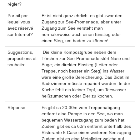
régler?
Portail par
Er ist nicht ganz ehrlich: es gibt zwar den
lequel vous
Zugang zur See-Promenade, aber unter
avez réservé
Zugang zum See versteht man
sur Internet?
normalerweise auch einen Einstieg oder
einen Steg, um baden zu können!
Suggestions,
Die kleine Kompostgrube neben dem
propositions et
Törchen zur See-Promenade stört Nase und
souhaits:
Auge; ein direkter Einstieg (Leiter oder
Treppe, noch besser ein Steg) ins Wasser
wäre eine große Bereicherung. Das Bidet im
Badezimmer müsste repariert werden. In der
Küche fehlt ein kleiner Topf, um Teewasser
heißzumachen oder Eier zu kochen.
Réponse:
Es gibt ca 20-30m vom Treppenabgang
entfernt eine Rampe in den See, wo man
bequemen Wasserzugang zum baden hat.
Zudem gibt es ca 60m entfernt unterhalb des
Ristorante 5 Case einen weiteren Seezugang.
Zudem gibt es eine Metalleiter welche auf