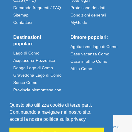
Case (A - Z)
Note legali
Domande frequenti / FAQ
Protezione dei dati
Sitemap
Condizioni generali
Contattaci
MyGuide
Destinazioni
Dimore popolari:
popolari:
Agriturismo lago di Como
Lago di Como
Case vacanza Como
Acquaseria-Rezzonico
Case in affito Como
Dongo Lago di Como
Affito Como
Gravedona Lago di Como
Sorico Como
Provincia piemontese con
Stresa e Omegna
Questo sito utilizza cookie di terze parti.
Continuando a navigare nel nostro sito,
accetti la nostra politica sulla privacy.
© Comolake Homes - La tua casa per le vacanze. Case e