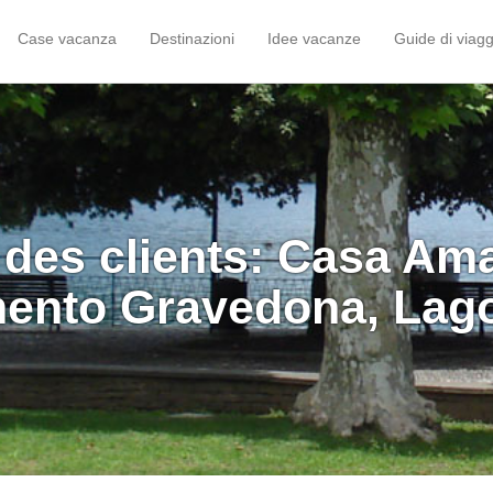
Case vacanza
Destinazioni
Idee vacanze
Guide di viagg
 des clients: Casa Am
ento Gravedona, Lag