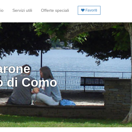
io
Servizi utili
Offerte speciali
Favoriti
arone
o di Como