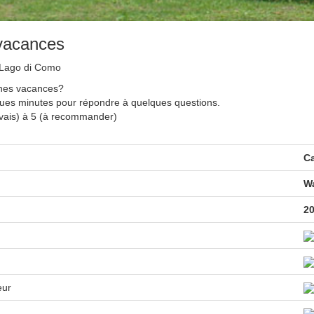
 vacances
 Lago di Como
nnes vacances?
ques minutes pour répondre à quelques questions.
uvais) à 5 (à recommander)
Ca
W
20
eur