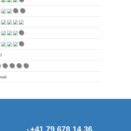
O
ail
+41 79 678 14 36