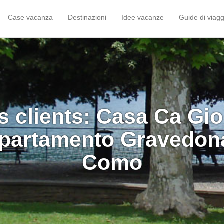
Case vacanza
Destinazioni
Idee vacanze
Guide di viagg
s clients: Casa Ca Gio
partamento Gravedona
Como