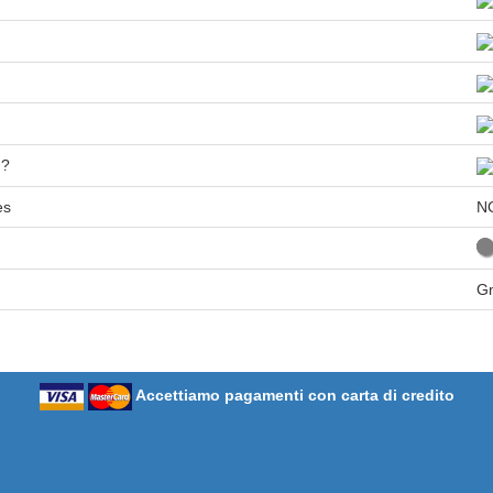
n?
es
N
Gm
Accettiamo pagamenti con carta di credito