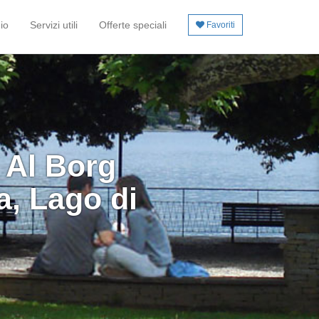
io
Servizi utili
Offerte speciali
Favoriti
 Al Borg
, Lago di