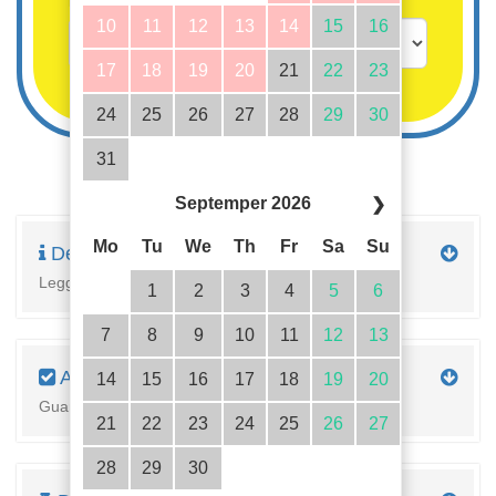
Bambini fino a 3 anni gratis
10
11
12
13
14
15
16
17
18
19
20
21
22
23
24
25
26
27
28
29
30
31
Septemper 2026
❯
Mo
Tu
We
Th
Fr
Sa
Su
Descrizione
Leggi la descrizione completa della proprietà qui
1
2
3
4
5
6
7
8
9
10
11
12
13
Attrezzature
14
15
16
17
18
19
20
Guarda i dettagli dell'alloggiamento
21
22
23
24
25
26
27
28
29
30