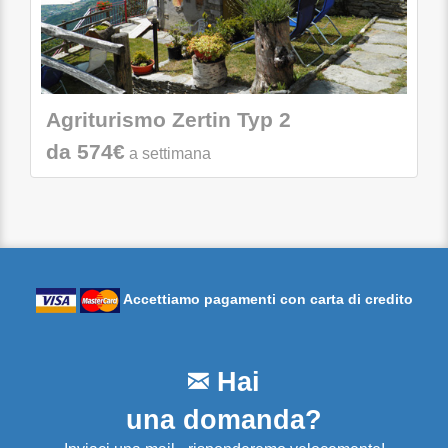
Agriturismo Zertin Typ 2
da 574€
a settimana
Accettiamo pagamenti con carta di credito
Hai
una domanda?