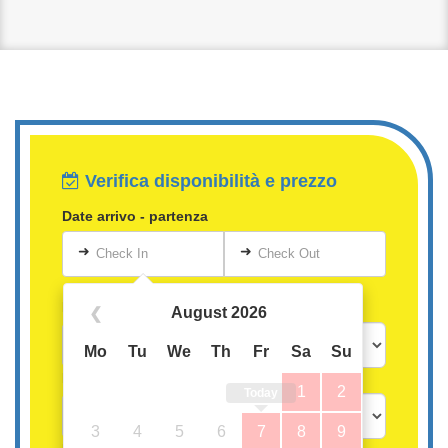
Verifica disponibilità e prezzo
Date arrivo - partenza
➜
➜
Check In
Check Out
Persone
August 2026
❮
Mo
Tu
We
Th
Fr
Sa
Su
Bambini oltre i 3 anni
1
2
Today
3
4
5
6
7
8
9