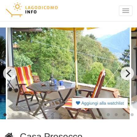
Menu
Aggiungi alla watchlist
Casa Prosecco