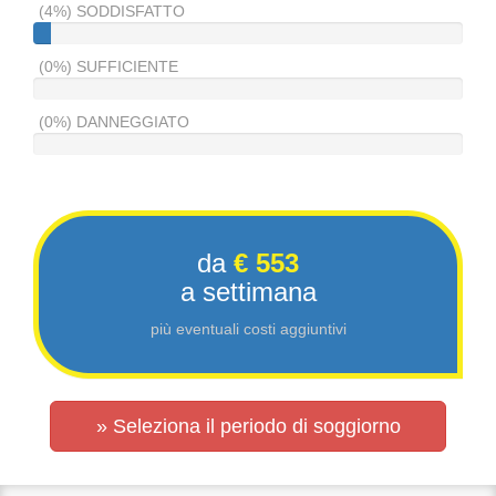
(4%) SODDISFATTO
(0%) SUFFICIENTE
(0%) DANNEGGIATO
da
€ 553
a settimana
più eventuali costi aggiuntivi
» Seleziona il periodo di soggiorno