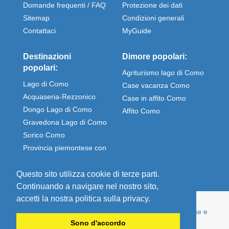
Domande frequenti / FAQ
Protezione dei dati
Sitemap
Condizioni generali
Contattaci
MyGuide
Destinazioni
Dimore popolari:
popolari:
Agriturismo lago di Como
Lago di Como
Case vacanza Como
Acquaseria-Rezzonico
Case in affito Como
Dongo Lago di Como
Affito Como
Gravedona Lago di Como
Sorico Como
Provincia piemontese con
Stresa e Omegna
Questo sito utilizza cookie di terze parti.
Continuando a navigare nel nostro sito,
accetti la nostra politica sulla privacy.
© Comolake Homes - La tua casa per le vacanze. Case e
appartamenti per vacanze direttamente affittati dal
Sono d'accordo